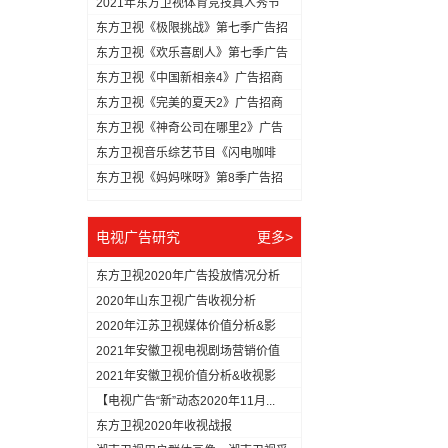
2021年东方卫视体育竞技真人秀节
目...
东方卫视《极限挑战》第七季广告招
商方...
东方卫视《欢乐喜剧人》第七季广告
冠名...
东方卫视《中国新相亲4》广告招商
方案
东方卫视《完美的夏天2》广告招商
方案
东方卫视《神奇公司在哪里2》广告
招商...
东方卫视音乐综艺节目《闪电咖啡
馆》广...
东方卫视《妈妈咪呀》第8季广告招
商方...
电视广告研究
更多>
东方卫视2020年广告投放情况分析
2020年山东卫视广告收视分析
2020年江苏卫视媒体价值分析&影
响...
2021年安徽卫视电视剧场营销价值
分...
2021年安徽卫视价值分析&收视影
响...
【电视广告“新”动态2020年11月...
东方卫视2020年收视战报