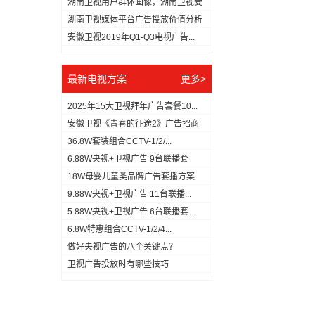
湖南卫视用户群体画像，湖南卫视受
众分...
湖南卫视媒体平台广告投放价值分析
（数...
安徽卫视2019年Q1-Q3电视广告...
最新电视方案
更多>
2025年15大卫视拜年广告套餐10...
安徽卫视《青春的征途2》广告招商
方案
36.8W套装组合CCTV-1/2/...
6.88W央视+卫视广告 9台联播套
18W母婴儿童类品牌广告套播方案
9.88W央视+卫视广告 11台联播...
5.88W央视+卫视广告 6台联播套...
6.8W特惠组合CCTV-1/2/4...
做好央视广告的八个关键点？
​卫视广告投放时有哪些技巧