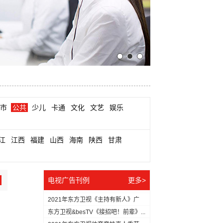
市
公共
少儿
卡通
文化
文艺
娱乐
江
江西
福建
山西
海南
陕西
甘肃
电视广告刊例
更多>
2021年东方卫视《主持有新人》广
告...
东方卫视&besTV《接招吧！前辈》...