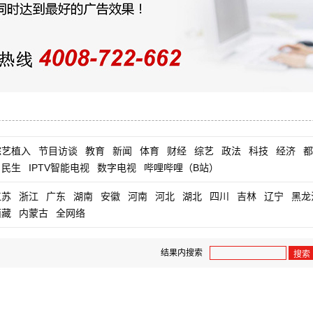
综艺植入
节目访谈
教育
新闻
体育
财经
综艺
政法
科技
经济
都
民生
IPTV智能电视
数字电视
哔哩哔哩（B站）
江苏
浙江
广东
湖南
安徽
河南
河北
湖北
四川
吉林
辽宁
黑龙
西藏
内蒙古
全网络
结果内搜索
搜索