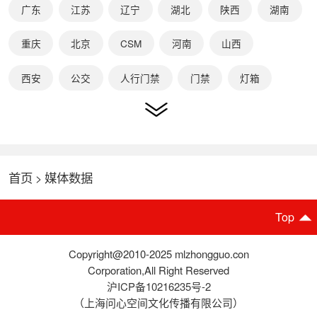
广东
江苏
辽宁
湖北
陕西
湖南
重庆
北京
CSM
河南
山西
西安
公交
人行门禁
门禁
灯箱
电梯
健身房
高铁
动车
河北
内蒙古
浙江
山东
云南
广西
首页
媒体数据
>
福建
新疆
宁夏
赛立信
CTR
合肥
江西
黑龙江
哈尔滨
武汉
Top
快递柜
安徽
道闸
深圳
海南
Copyright@2010-2025 mlzhongguo.con
Corporation,All Right Reserved
广州
长沙
成都
福州
杭州
济南
沪ICP备10216235号-2
（上海问心空间文化传播有限公司）