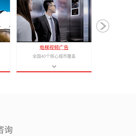
电梯视频广告
丰巢快
全国40个核心城市覆盖
线上线下
咨询