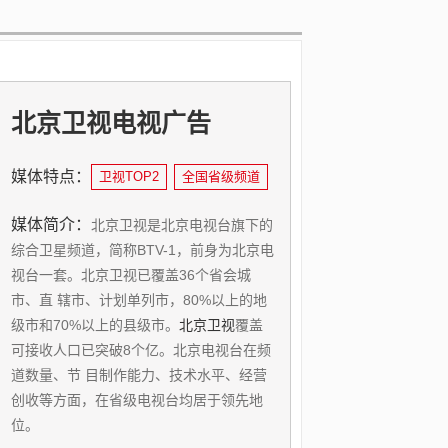
北京卫视电视广告
广州电台广告
丰巢快递柜广告
全国电梯电视广告
上海地铁拉手广告
上海公交车身广告
出租车后窗投屏广告
高铁电视广告
映前广告
全国健身房广告
媒体特点：
媒体特点：
媒体特点：
媒体特点：
媒体特点：
媒体特点：
媒体特点：
媒体特点：
媒体特点：
媒体特点：
卫视TOP2
省级电台
全国
全国
全车覆盖
591条线路
流动传播
覆盖面广
卓越视听感官体验
深度合作
瞄准目标消费群
300次滚动播出/天
折扣低
超低折扣
震撼冲击力
接触率高
广告形式多
全国省级频道
1辆起投
全国
媒体简介：
媒体简介：
媒体简介：
媒体简介：
媒体简介：
媒体简介：
媒体简介：
媒体简介：
媒体简介：
媒体简介：
北京卫视是北京电视台旗下的
广州人民广播电台拥有4个频
丰巢拥有线上线下巨大的流量
40万个电梯智能屏，覆盖全国
地铁拉手媒体目前覆盖300列
公交车是上海市民和外来人员
出租车投屏是以车投设备和
高铁电视广告资源由广铁集团
映前广告具有时段强势曝光、
健身会所广告信息接收度高,
综合卫星频道，简称BTV-1，前身为北京电
率（新闻资讯广播、金曲音乐广播、经济
池及强大的终端物流实力基础，丰巢快递
40个核心城市，每天影响超过2亿人次主流
广告列车10，864个广告位，穿梭300个地
的主要出行交通工具，和百姓生活息息相
TBA系统解决方案为基础的广告投放形
126组高铁列车组成，日客流55万人次，拥
封闭环境、高到达率、记忆深刻、 强势曝
健身会所的特质决定了其媒体环境的特殊
视台一套。北京卫视已覆盖36个省会城
交通广播、青少年广播），覆盖全广州及
柜目前全国柜机量150,000台，全国合作
消费群，梯外主要采用32寸大屏，超强 视
铁站点38个换乘站点，每天5,370,000人次
关，密不可分，备受市民喜爱和关注。公
式。出租车投屏是以后车窗为载体，将广
有3988块电视屏幕，月度播放频次在85 万
光的特点。映前广告的画面优势是显而 易
性，在这里，能够实现与受众的近距离沟
市、直 辖市、计划单列市，80%以上的地
珠三角 广大地区，收视（听）人口逾6000
物业数量超27000个，覆盖城市102多个，
觉冲击，收视时间是梯内屏幕的5倍以上，
的广告接触，每天超过1,72,000人平均4次
交车体广告画面亮丽精致，图文并茂。它
告画 面投影到运营车辆的后车窗上，当车
次；直接覆盖华南、华东、华中、华北、
见的，五星级环境超大银幕，尺寸是电视
通，30min有氧运动能让人身心愉悦，广告
级市和70%以上的县级市。
万。以新闻时效快捷、舆论导向准确、综
一线城市市场占有率超70%，全国日均快
梯内主要采用19/25寸大屏，视觉效果更
接触，车内零距离的亲密接触，平均每次
集流动性、观赏性为一体，具有受众量
辆行驶在马路上时，便可将信息传达给路
西北、东南沿海等经济发达区，北京、上
的几十倍，拥有3倍广告到达率，清晰逼真
信息接收度高。高频次长时间：健身会员
北京卫视
覆盖
可接收人口已突破8个亿。北京电视台在频
艺节目极具岭南特色、电视剧充满时代气
件处理量1000多万，高价值用户近3亿，微
佳，每个品牌每天300次滚动播出。可根
40--50分钟的广告传达，每天18小时的广
大、到达率和暴露频次高、广告时间长、
人，以实现广告传播的目的。出租车投屏
海、广州、深圳、厦门、福州、温州、 宁
的环绕音响的震撼视听更能凸显品牌的 品
每人平均健身12-16次/月，每次1.5h-
道数量、节 目制作能力、技术水平、经营
息等风格 特点，为整个珠江三角洲地区人
信公众号粉丝量6200多万。丰巢柜机位置
据物业数据、搜索敷据、购买数据、社交
告传达。每天，上海地铁客流量680万人
单车 覆盖面广、地域针对性强、视觉冲击
是以 云服务架构为管理基础，以云平台为
波、杭州、长沙、桂林、武汉、石家庄、
质。在电影院这种黑暗封闭的空间，超大
2.5h。 每次平均选择1-2个项目，每个项目
创收等方面，在省级电视台均居于领先地
民所喜爱，收视位居本地传媒前列。
社区最后100米载体，高频次接触用户粘性
学定制精准广告投放套装......
次，节假日700万人/每天。在乘客中有
力强、阅读强制性、阅读主动性、辐射面
核心，通过车载物联网络终端，将出租车
郑州、西安、太原等串联成线......
屏幕配合绚丽的广告画面......
用时45-60min。深度记忆：连续2h纯净媒
广州
位。
电台广告
极高......
32%的每......
广......
投影设备......
体沟通......
、
广州广播广告投放
→