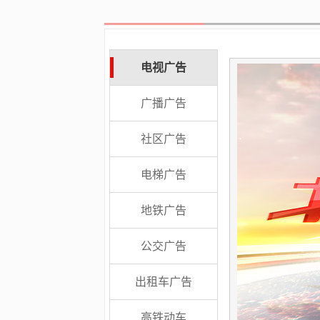
电视广告
江苏卫视电视广告
北京电台广告
门禁灯箱广告
全国电梯门贴广告
上海地铁灯箱广告
公交移动电视广告
上海出租车广告
上海虹桥火车站广告
影院裸眼3D超级屏
黄浦江游轮广告
广播广告
媒体特点：
媒体特点：
媒体特点：
媒体特点：
媒体特点：
媒体特点：
媒体特点：
媒体特点：
媒体特点：
媒体特点：
卫视TOP2
一级代理
6大价值
独一性
接受度高
覆盖范围广
15000辆
人流量大
震撼视觉体验
稀缺资源
强制性
服务保障
覆盖面广
广告部直签
常规媒体
资源丰富
黄金展示位置
全国省级频道
受众群体多
支持3D
社区广告
媒体简介：
媒体简介：
媒体简介：
媒体简介：
媒体简介：
媒体简介：
媒体简介：
媒体简介：
媒体简介：
媒体简介：
媒力·传媒与
北京电台已经发展成为在全国
门禁广告安装于进出小区必经
媒体点位已覆盖全国超过100
灯箱广告是地铁最常见的广告
目前公交电视共计覆盖9,000
出租车媒体主要针对两种人
虹桥高铁站是华东地区最重要
影院裸眼3D超级屏画面优
外滩、黄浦江、陆家嘴一直作
江苏卫视
的合作
电梯广告
是全方位、深层次的，与
有相当影响、具有相当经济实力的地方大
通道；画面位于受众视线正前方，强制性
个城市，其中上海为重点布局区域，共计
形式之一，其中12封灯箱是地铁中最为重
多辆公交车，600多条公交线，18,000多个
群，一种是中小及个别大型企业，另一种
的铁路客运枢纽与规模最大的客运站。北
势：3D超级屏具有全新、震撼的视觉体
为上海的象征出现在世人面前汇集了全球
江苏卫视
的众多
栏目有深度合作， 同时能够整合
台，全台开办11套广播。北京电台始终 立
的视觉接触，冲击力强；重复接触频次
600多个住宅楼盘，200多甲级写字楼，
要的媒体形式之一，位于站台和站厅层。
终端，日均覆盖800万多人次。公交线路
像上班族这样密集的人群。因出租车媒体
端引接京沪高铁、沪宁城际铁路（沪汉蓉
验，采用裸眼3D黑科技，具有空间、深度
知名跨国企业外滩、黄浦江、陆家嘴是中
江苏卫视
地铁广告
各部门的力量为客户的整合传播提供合理
足广播声音本质，深耕自身资源优势，致
高， 记忆度高；晚上有灯，给回家的人指
15000多部电梯，300多家物业合作。全国
覆 盖全面，广告信息可有效到达目标受
连接各大商业区，超市卖场，居民区封闭
传播效果好，发布费用低，而吸引了众多
高速铁路）；南端与沪杭高铁（沪昆高
的逼 真立体影像，画中事物可以凸出于画
外 游客游览上海的必到之处途径东方明
化建议，善于挖掘江苏卫视的资源以及价
力于为受众提供高品质的声音产品，近年
个路；普通小区业主每天至少有3.3次以上
点位布局：一线城市：北京、上海、广
众，拥有与广告受众接触时间长、接触频
的收视环境，画面和声音相结合，主动收
的企业，一般的大型企业在市场上已经有
铁）接轨。为京沪高速铁路五大始发站之
面之外，也可以深藏于画面之中，画面层
珠、金茂大厦、花旗集团大厦 、正大广
公交广告
值，在项目性深度合 作上有独到的见解和
来一直保持北京广播收听市场的领先地
关注门禁的机会一周内至少可以关注24次
州、深圳、杭州、南京；二线城市：武
次高、视觉距离近等优势。适合传播较为
视，到达优良的传播效果。上海公交电视
了相对稳固的位，他们会选择多种媒体来
一;上海虹桥综合交通枢纽有4条高铁终点
次分明、活灵活现、栩栩如生。3D超级屏
场、香格里拉大酒店、上海国际会议中
优势，能够为客户提供更具传播价值的解
位。 2018年，北京电台的市场份额为
以 上，一个月内关注次数超过90次。有效
汉、 沈阳、大连、苏州、无锡、成都、天
丰富的广告信 息。可灵活组合，最佳性价
受众群体多，年龄跨度大，主城覆盖广，
宣 传自身的产品，除了出租车媒体还会关
站，并通过高铁形成城市之间的连接线，
可多 视点观看，超大视角>150 °超大视
心、汤臣一品 豪宅 、友邦保险大厦、外滩
出租车广告
决方案。
71.83%，收听率为2.669%。
到达率达到94%全面覆盖社区中每一个家
津、昆明、东莞、长沙、济南、重庆、青
比的媒体，选择购买套装时......
车内场景化，编播频次密，广告效果佳......
电视广告，户外大牌等宣传方式。出租车
最终形成长三角一体化以及中国“两带一
角、超多视点观看，高达28视点的3D处理
3号 、外滩18号 、世茂滨江花园、海关大
北京电台广
告
庭成员......
岛......
每天24小时......
路”......
技术......
楼、和平饭店......
、
北京广播广告
咨询→
高铁动车