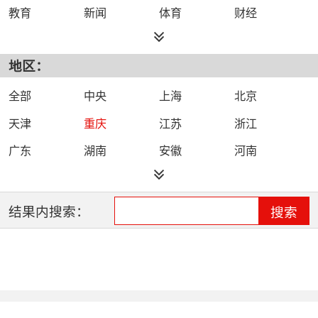
教育
新闻
体育
财经
综艺
政法
科技
经济
地区：
都市
公共
少儿
卡通
文化
文艺
娱乐
影视
全部
中央
上海
北京
电影
生活
电视剧
综合
天津
重庆
江苏
浙江
时尚
民生
IPTV智能电视
数字电视
广东
湖南
安徽
河南
哔哩哔哩（B
河北
湖北
四川
吉林
站）
辽宁
黑龙江
江西
福建
结果内搜索：
搜索
山西
海南
陕西
甘肃
贵州
宁夏
山东
云南
新疆
广西
西藏
内蒙古
全网络