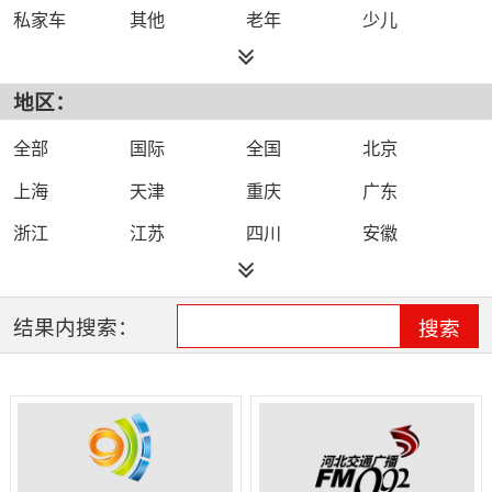
私家车
其他
老年
少儿
都市
综合
旅游
小说
地区：
外语
文艺
故事
体育
农村
戏曲
娱乐
城市
全部
国际
全国
北京
健康
生活
上海
天津
重庆
广东
浙江
江苏
四川
安徽
福建
海南
河北
河南
黑龙江
湖北
湖南
吉林
结果内搜索：
搜索
江西
辽宁
山东
山西
陕西
云南
新疆
青海
宁夏
内蒙古
贵州
广西
甘肃