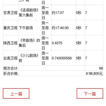
日
周一
《话语剧场》
甘肃卫视
至周
约17:07
5秒
7
第六集前
日
周一
重庆卫视
下午剧场
至周
约17:40:00
5秒
7
日
周一
《早剧场》四
陕西卫视
至周
0.4375
5秒
7
集后
日
周一
《少儿剧场》
云南卫视
至周
0.743055556
5秒
7
前
日
频次合计:
68
折合价格:
￥98,800元
上一篇
下一篇