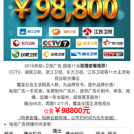
2019央视+卫视广告 超值11台
联播
套餐推荐！
CCTV、湖南卫视、浙江卫视、东方卫视、江苏卫视等11大主流电
视台联合播出
覆盖社会主流精英人群，为品牌背书，提升品牌价值！
电视广告一手资源，免费制作广告片，提供广告片制作、审查、报
播、监播一条龙服务，超值尊享服务！
播出68次，周期1-2个月，覆盖全国主流电视台
￥98800元
仅需
（特惠套播，档期名额有限，以签约时间为优先依据）
►
电视广告预播时间清单：
播出
频道
播出栏目
播出时间
版本
频次