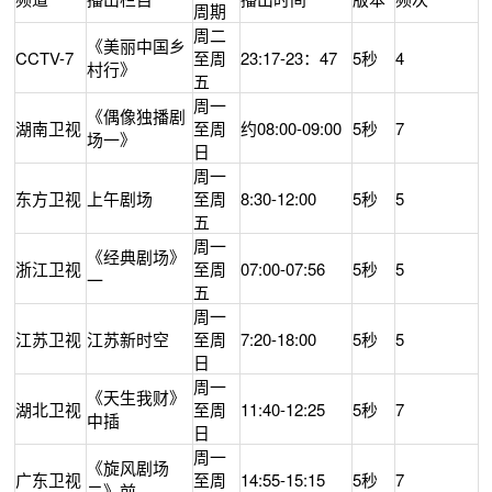
周期
周二
《美丽中国乡
CCTV-7
至周
23:17-23：47
5秒
4
村行》
五
周一
《偶像独播剧
湖南卫视
至周
约08:00-09:00
5秒
7
场一》
日
周一
东方卫视
上午剧场
至周
8:30-12:00
5秒
5
五
周一
《经典剧场》
浙江卫视
至周
07:00-07:56
5
秒
5
一
五
周一
江苏卫视
江苏新时空
至周
7:20-18:00
5秒
5
日
周一
《天生我财》
湖北卫视
至周
11:40-12:25
5秒
7
中插
日
周一
《旋风剧场
广东卫视
至周
14:55-15:15
5秒
7
二》前