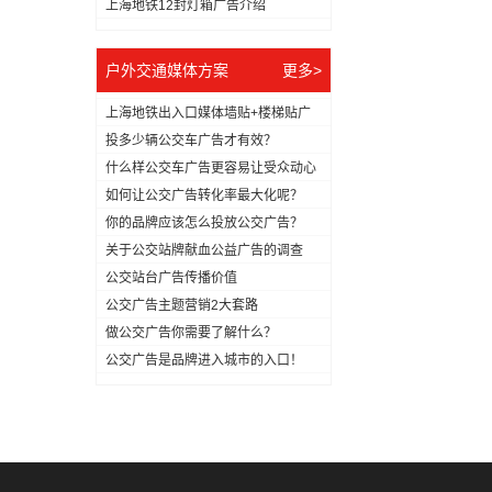
上海地铁12封灯箱广告介绍
户外交通媒体方案
更多>
上海地铁出入口媒体墙贴+楼梯贴广
告推...
投多少辆公交车广告才有效？
什么样公交车广告更容易让受众动心
如何让公交广告转化率最大化呢？
你的品牌应该怎么投放公交广告？
关于公交站牌献血公益广告的调查
公交站台广告传播价值
公交广告主题营销2大套路
做公交广告你需要了解什么？
公交广告是品牌进入城市的入口！