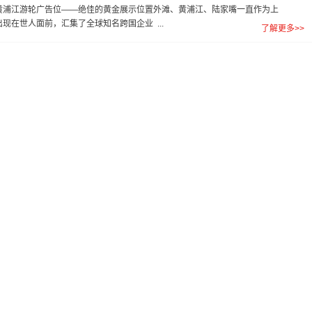
黄浦江游轮广告位——绝佳的黄金展示位置外滩、黄浦江、陆家嘴一直作为上
现在世人面前，汇集了全球知名跨国企业 ...
了解更多>>