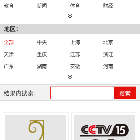
教育
新闻
体育
财经
综艺
政法
科技
经济
地区：
都市
公共
少儿
卡通
文化
文艺
娱乐
影视
全部
中央
上海
北京
电影
生活
电视剧
综合
天津
重庆
江苏
浙江
时尚
民生
IPTV智能电视
数字电视
广东
湖南
安徽
河南
哔哩哔哩（B
河北
湖北
四川
吉林
站）
辽宁
黑龙江
江西
福建
结果内搜索：
搜索
山西
海南
陕西
甘肃
贵州
宁夏
山东
云南
新疆
广西
西藏
内蒙古
全网络