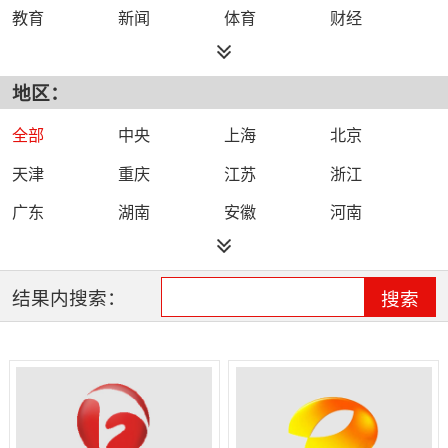
教育
新闻
体育
财经
综艺
政法
科技
经济
地区：
都市
公共
少儿
卡通
文化
文艺
娱乐
影视
全部
中央
上海
北京
电影
生活
电视剧
综合
天津
重庆
江苏
浙江
时尚
民生
IPTV智能电视
数字电视
广东
湖南
安徽
河南
哔哩哔哩（B
河北
湖北
四川
吉林
站）
辽宁
黑龙江
江西
福建
结果内搜索：
搜索
山西
海南
陕西
甘肃
贵州
宁夏
山东
云南
新疆
广西
西藏
内蒙古
全网络