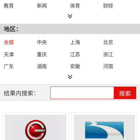
教育
新闻
体育
财经
综艺
政法
科技
经济
地区：
都市
公共
少儿
卡通
文化
文艺
娱乐
影视
全部
中央
上海
北京
电影
生活
电视剧
综合
天津
重庆
江苏
浙江
时尚
民生
IPTV智能电视
数字电视
广东
湖南
安徽
河南
哔哩哔哩（B
河北
湖北
四川
吉林
站）
辽宁
黑龙江
江西
福建
结果内搜索：
搜索
山西
海南
陕西
甘肃
贵州
宁夏
山东
云南
新疆
广西
西藏
内蒙古
全网络