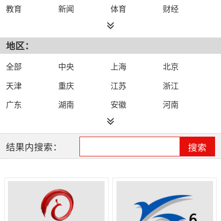
教育
新闻
体育
财经
综艺
政法
科技
经济
地区：
都市
公共
少儿
卡通
文化
文艺
娱乐
影视
全部
中央
上海
北京
电影
生活
电视剧
综合
天津
重庆
江苏
浙江
时尚
民生
IPTV智能电视
数字电视
广东
湖南
安徽
河南
哔哩哔哩（B
河北
湖北
四川
吉林
站）
辽宁
黑龙江
江西
福建
结果内搜索：
搜索
山西
海南
陕西
甘肃
贵州
宁夏
山东
云南
新疆
广西
西藏
内蒙古
全网络