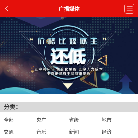
广播媒体
分类：
全部
央广
省级
地市
交通
音乐
新闻
经济