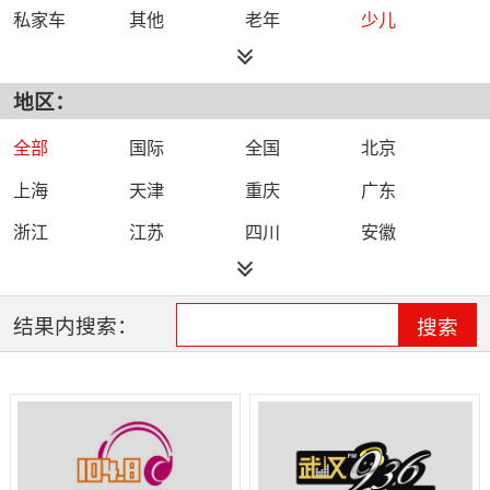
私家车
其他
老年
少儿
都市
综合
旅游
小说
地区：
外语
文艺
故事
体育
农村
戏曲
娱乐
城市
全部
国际
全国
北京
健康
生活
上海
天津
重庆
广东
浙江
江苏
四川
安徽
福建
海南
河北
河南
黑龙江
湖北
湖南
吉林
结果内搜索：
搜索
江西
辽宁
山东
山西
陕西
云南
新疆
青海
宁夏
内蒙古
贵州
广西
甘肃