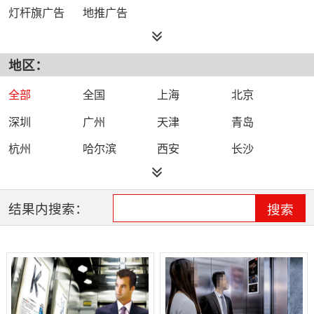
灯杆旗广告
地推广告
地区：
全部
全国
上海
北京
深圳
广州
天津
青岛
杭州
哈尔滨
西安
长沙
郑州
福州
济南
厦门
合肥
成都
杭州
武汉
结果内搜索：
搜索
苏州
南京
石家庄
台州
重庆