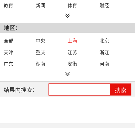
教育
新闻
体育
财经
综艺
政法
科技
经济
地区：
都市
公共
少儿
卡通
文化
文艺
娱乐
影视
全部
中央
上海
北京
电影
生活
电视剧
综合
天津
重庆
江苏
浙江
时尚
民生
IPTV智能电视
数字电视
广东
湖南
安徽
河南
哔哩哔哩（B
河北
湖北
四川
吉林
站）
辽宁
黑龙江
江西
福建
结果内搜索：
搜索
山西
海南
陕西
甘肃
贵州
宁夏
山东
云南
新疆
广西
西藏
内蒙古
全网络