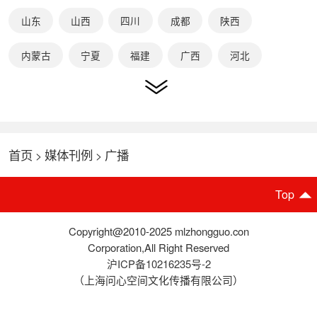
山东
山西
四川
成都
陕西
内蒙古
宁夏
福建
广西
河北
湖北
江苏
广东
深圳
天津
浙江
安徽
北京
重庆
央广
青海
新疆
首页
媒体刊例
广播
>
>
云南
西安
国际
Top
Copyright@2010-2025 mlzhongguo.con
Corporation,All Right Reserved
沪ICP备10216235号-2
（上海问心空间文化传播有限公司）