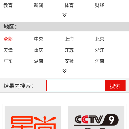
教育
新闻
体育
财经
综艺
政法
科技
经济
地区：
都市
公共
少儿
卡通
文化
文艺
娱乐
影视
全部
中央
上海
北京
电影
生活
电视剧
综合
天津
重庆
江苏
浙江
时尚
民生
IPTV智能电视
数字电视
广东
湖南
安徽
河南
哔哩哔哩（B
河北
湖北
四川
吉林
站）
辽宁
黑龙江
江西
福建
结果内搜索：
搜索
山西
海南
陕西
甘肃
贵州
宁夏
山东
云南
新疆
广西
西藏
内蒙古
全网络