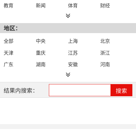
教育
新闻
体育
财经
综艺
政法
科技
经济
地区：
都市
公共
少儿
卡通
文化
文艺
娱乐
影视
全部
中央
上海
北京
电影
生活
电视剧
综合
天津
重庆
江苏
浙江
时尚
民生
IPTV智能电视
数字电视
广东
湖南
安徽
河南
哔哩哔哩（B
河北
湖北
四川
吉林
站）
辽宁
黑龙江
江西
福建
结果内搜索：
搜索
山西
海南
陕西
甘肃
贵州
宁夏
山东
云南
新疆
广西
西藏
内蒙古
全网络