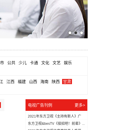
市
公共
少儿
卡通
文化
文艺
娱乐
江
江西
福建
山西
海南
陕西
甘肃
电视广告刊例
更多>
2021年东方卫视《主持有新人》广
告...
东方卫视&besTV《接招吧！前辈》...