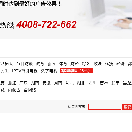
综艺植入
节目访谈
教育
新闻
体育
财经
综艺
政法
科技
经济
都
民生
IPTV智能电视
数字电视
哔哩哔哩（B站）
江苏
浙江
广东
湖南
安徽
河南
河北
湖北
四川
吉林
辽宁
黑龙
西藏
内蒙古
全网络
结果内搜索
搜索