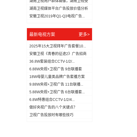
湖南卫视用户群体画像，湖南卫视受
众分...
湖南卫视媒体平台广告投放价值分析
（数...
安徽卫视2019年Q1-Q3电视广告...
最新电视方案
更多>
2025年15大卫视拜年广告套餐10...
安徽卫视《青春的征途2》广告招商
方案
36.8W套装组合CCTV-1/2/...
6.88W央视+卫视广告 9台联播套
18W母婴儿童类品牌广告套播方案
9.88W央视+卫视广告 11台联播...
5.88W央视+卫视广告 6台联播套...
6.8W特惠组合CCTV-1/2/4...
做好央视广告的八个关键点？
​卫视广告投放时有哪些技巧