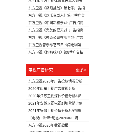
2021年东方卫视体育竞技真人秀节
目...
东方卫视《极限挑战》第七季广告招
商方...
东方卫视《欢乐喜剧人》第七季广告
冠名...
东方卫视《中国新相亲4》广告招商
方案
东方卫视《完美的夏天2》广告招商
方案
东方卫视《神奇公司在哪里2》广告
招商...
东方卫视音乐综艺节目《闪电咖啡
馆》广...
东方卫视《妈妈咪呀》第8季广告招
商方...
电视广告研究
更多>
东方卫视2020年广告投放情况分析
2020年山东卫视广告收视分析
2020年江苏卫视媒体价值分析&影
响...
2021年安徽卫视电视剧场营销价值
分...
2021年安徽卫视价值分析&收视影
响...
【电视广告“新”动态2020年11月...
东方卫视2020年收视战报