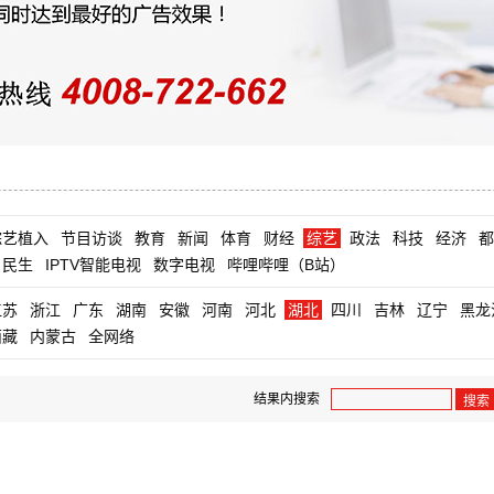
综艺植入
节目访谈
教育
新闻
体育
财经
综艺
政法
科技
经济
都
民生
IPTV智能电视
数字电视
哔哩哔哩（B站）
江苏
浙江
广东
湖南
安徽
河南
河北
湖北
四川
吉林
辽宁
黑龙
西藏
内蒙古
全网络
结果内搜索
搜索