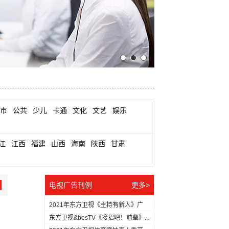
市
公共
少儿
卡通
文化
文艺
娱乐
江
江西
福建
山西
海南
陕西
甘肃
电视广告刊例
更多>
2021年东方卫视《主持有新人》广
告...
东方卫视&besTV《接招吧！前辈》...