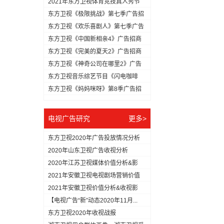
2021年东方卫视体育竞技真人秀节
目...
东方卫视《极限挑战》第七季广告招
商方...
东方卫视《欢乐喜剧人》第七季广告
冠名...
东方卫视《中国新相亲4》广告招商
方案
东方卫视《完美的夏天2》广告招商
方案
东方卫视《神奇公司在哪里2》广告
招商...
东方卫视音乐综艺节目《闪电咖啡
馆》广...
东方卫视《妈妈咪呀》第8季广告招
商方...
电视广告研究
更多>
东方卫视2020年广告投放情况分析
2020年山东卫视广告收视分析
2020年江苏卫视媒体价值分析&影
响...
2021年安徽卫视电视剧场营销价值
分...
2021年安徽卫视价值分析&收视影
响...
【电视广告“新”动态2020年11月...
东方卫视2020年收视战报