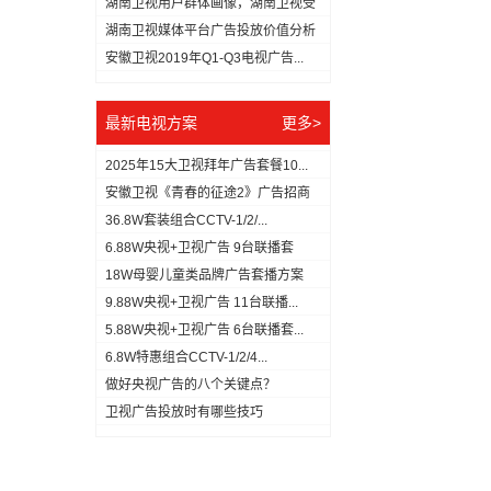
湖南卫视用户群体画像，湖南卫视受
众分...
湖南卫视媒体平台广告投放价值分析
（数...
安徽卫视2019年Q1-Q3电视广告...
最新电视方案
更多>
2025年15大卫视拜年广告套餐10...
安徽卫视《青春的征途2》广告招商
方案
36.8W套装组合CCTV-1/2/...
6.88W央视+卫视广告 9台联播套
18W母婴儿童类品牌广告套播方案
9.88W央视+卫视广告 11台联播...
5.88W央视+卫视广告 6台联播套...
6.8W特惠组合CCTV-1/2/4...
做好央视广告的八个关键点？
​卫视广告投放时有哪些技巧