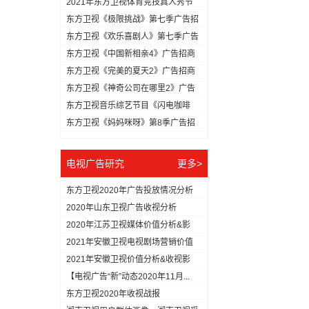
2021年东方卫视体育竞技真人秀节
目...
东方卫视《极限挑战》第七季广告招
商方...
东方卫视《欢乐喜剧人》第七季广告
冠名...
东方卫视《中国新相亲4》广告招商
方案
东方卫视《完美的夏天2》广告招商
方案
东方卫视《神奇公司在哪里2》广告
招商...
东方卫视音乐综艺节目《闪电咖啡
馆》广...
东方卫视《妈妈咪呀》第8季广告招
商方...
电视广告研究
更多>
东方卫视2020年广告投放情况分析
2020年山东卫视广告收视分析
2020年江苏卫视媒体价值分析&影
响...
2021年安徽卫视电视剧场营销价值
分...
2021年安徽卫视价值分析&收视影
响...
【电视广告“新”动态2020年11月...
东方卫视2020年收视战报