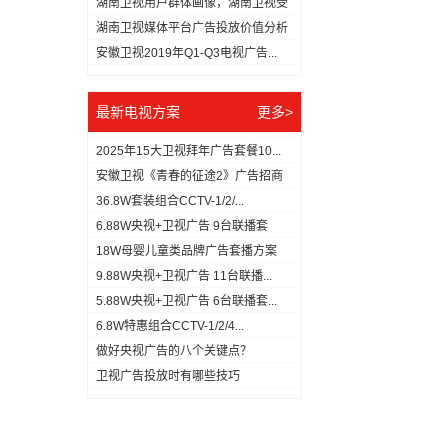
湖南卫视用户群体画像，湖南卫视受
众分...
湖南卫视媒体平台广告投放价值分析
（数...
安徽卫视2019年Q1-Q3电视广告...
最新电视方案
更多>
2025年15大卫视拜年广告套餐10...
安徽卫视《青春的征途2》广告招商
方案
36.8W套装组合CCTV-1/2/...
6.88W央视+卫视广告 9台联播套
18W母婴儿童类品牌广告套播方案
9.88W央视+卫视广告 11台联播...
5.88W央视+卫视广告 6台联播套...
6.8W特惠组合CCTV-1/2/4...
做好央视广告的八个关键点？
​卫视广告投放时有哪些技巧