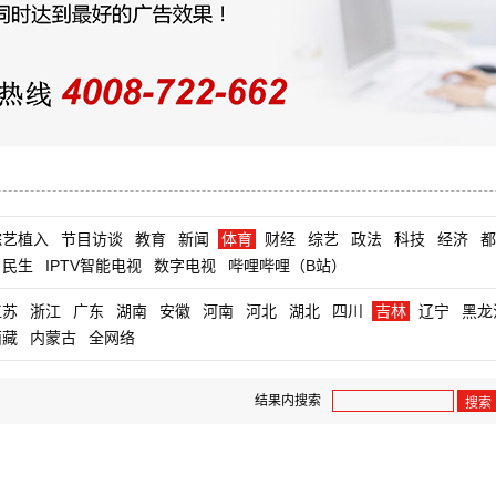
综艺植入
节目访谈
教育
新闻
体育
财经
综艺
政法
科技
经济
都
民生
IPTV智能电视
数字电视
哔哩哔哩（B站）
江苏
浙江
广东
湖南
安徽
河南
河北
湖北
四川
吉林
辽宁
黑龙
西藏
内蒙古
全网络
结果内搜索
搜索