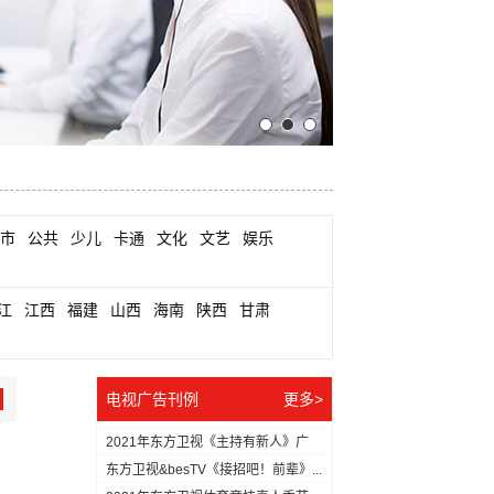
市
公共
少儿
卡通
文化
文艺
娱乐
江
江西
福建
山西
海南
陕西
甘肃
电视广告刊例
更多>
2021年东方卫视《主持有新人》广
告...
东方卫视&besTV《接招吧！前辈》...