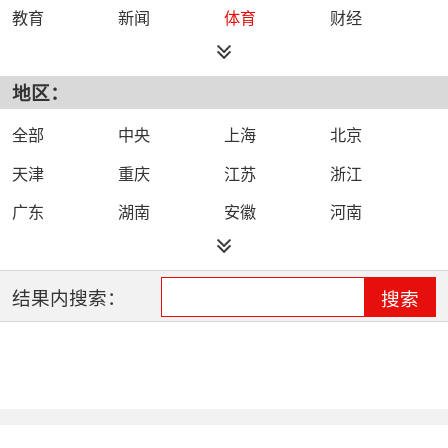
教育
新闻
体育
财经
综艺
政法
科技
经济
地区：
都市
公共
少儿
卡通
文化
文艺
娱乐
影视
全部
中央
上海
北京
电影
生活
电视剧
综合
天津
重庆
江苏
浙江
时尚
民生
IPTV智能电视
数字电视
广东
湖南
安徽
河南
哔哩哔哩（B
河北
湖北
四川
吉林
站）
辽宁
黑龙江
江西
福建
结果内搜索：
搜索
山西
海南
陕西
甘肃
贵州
宁夏
山东
云南
新疆
广西
西藏
内蒙古
全网络