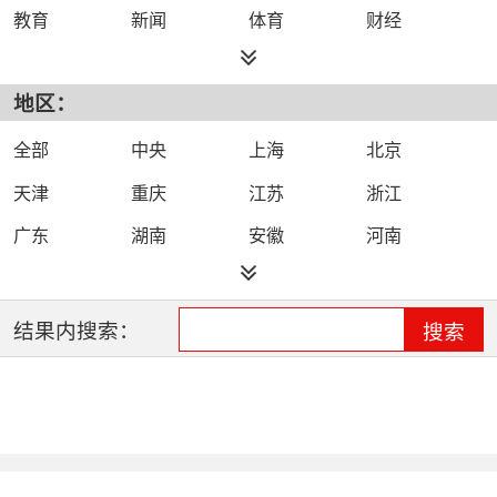
教育
新闻
体育
财经
综艺
政法
科技
经济
地区：
都市
公共
少儿
卡通
文化
文艺
娱乐
影视
全部
中央
上海
北京
电影
生活
电视剧
综合
天津
重庆
江苏
浙江
时尚
民生
IPTV智能电视
数字电视
广东
湖南
安徽
河南
哔哩哔哩（B
河北
湖北
四川
吉林
站）
辽宁
黑龙江
江西
福建
结果内搜索：
搜索
山西
海南
陕西
甘肃
贵州
宁夏
山东
云南
新疆
广西
西藏
内蒙古
全网络