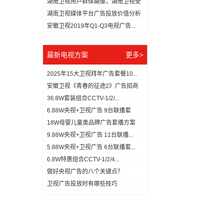
湖南卫视用户群体画像，湖南卫视受
众分...
湖南卫视媒体平台广告投放价值分析
（数...
安徽卫视2019年Q1-Q3电视广告...
最新电视方案
更多>
2025年15大卫视拜年广告套餐10...
安徽卫视《青春的征途2》广告招商
方案
36.8W套装组合CCTV-1/2/...
6.88W央视+卫视广告 9台联播套
18W母婴儿童类品牌广告套播方案
9.88W央视+卫视广告 11台联播...
5.88W央视+卫视广告 6台联播套...
6.8W特惠组合CCTV-1/2/4...
做好央视广告的八个关键点？
​卫视广告投放时有哪些技巧