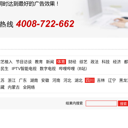
综艺植入
节目访谈
教育
新闻
体育
财经
综艺
政法
科技
经济
都
民生
IPTV智能电视
数字电视
哔哩哔哩（B站）
江苏
浙江
广东
湖南
安徽
河南
河北
湖北
四川
吉林
辽宁
黑龙
西藏
内蒙古
全网络
结果内搜索
搜索