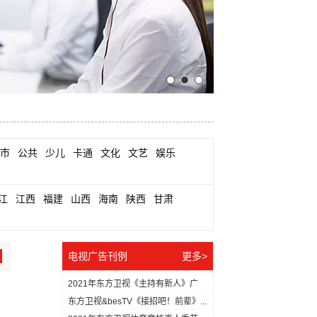
市
公共
少儿
卡通
文化
文艺
娱乐
江
江西
福建
山西
海南
陕西
甘肃
电视广告刊例
更多>
2021年东方卫视《主持有新人》广
告...
东方卫视&besTV《接招吧！前辈》...