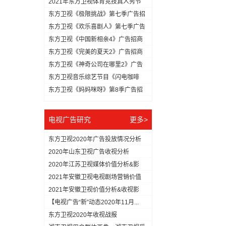
2021年东方卫视体育竞技真人秀节
目...
东方卫视《极限挑战》第七季广告招
商方...
东方卫视《欢乐喜剧人》第七季广告
冠名...
东方卫视《中国新相亲4》广告招商
方案
东方卫视《完美的夏天2》广告招商
方案
东方卫视《神奇公司在哪里2》广告
招商...
东方卫视音乐综艺节目《闪电咖啡
馆》广...
东方卫视《妈妈咪呀》第8季广告招
商方...
电视广告研究
更多>
东方卫视2020年广告投放情况分析
2020年山东卫视广告收视分析
2020年江苏卫视媒体价值分析&影
响...
2021年安徽卫视电视剧场营销价值
分...
2021年安徽卫视价值分析&收视影
响...
【电视广告“新”动态2020年11月...
东方卫视2020年收视战报