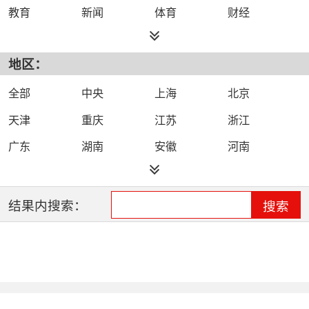
教育
新闻
体育
财经
综艺
政法
科技
经济
地区：
都市
公共
少儿
卡通
文化
文艺
娱乐
影视
全部
中央
上海
北京
电影
生活
电视剧
综合
天津
重庆
江苏
浙江
时尚
民生
IPTV智能电视
数字电视
广东
湖南
安徽
河南
哔哩哔哩（B
河北
湖北
四川
吉林
站）
辽宁
黑龙江
江西
福建
结果内搜索：
搜索
山西
海南
陕西
甘肃
贵州
宁夏
山东
云南
新疆
广西
西藏
内蒙古
全网络