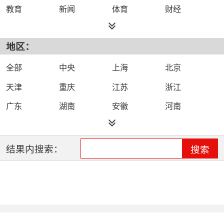
教育
新闻
体育
财经
综艺
政法
科技
经济
地区：
都市
公共
少儿
卡通
文化
文艺
娱乐
影视
全部
中央
上海
北京
电影
生活
电视剧
综合
天津
重庆
江苏
浙江
时尚
民生
IPTV智能电视
数字电视
广东
湖南
安徽
河南
哔哩哔哩（B
河北
湖北
四川
吉林
站）
辽宁
黑龙江
江西
福建
结果内搜索：
搜索
山西
海南
陕西
甘肃
贵州
宁夏
山东
云南
新疆
广西
西藏
内蒙古
全网络