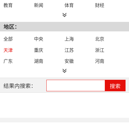
教育
新闻
体育
财经
综艺
政法
科技
经济
地区：
都市
公共
少儿
卡通
文化
文艺
娱乐
影视
全部
中央
上海
北京
电影
生活
电视剧
综合
天津
重庆
江苏
浙江
时尚
民生
IPTV智能电视
数字电视
广东
湖南
安徽
河南
哔哩哔哩（B
河北
湖北
四川
吉林
站）
辽宁
黑龙江
江西
福建
结果内搜索：
搜索
山西
海南
陕西
甘肃
贵州
宁夏
山东
云南
新疆
广西
西藏
内蒙古
全网络