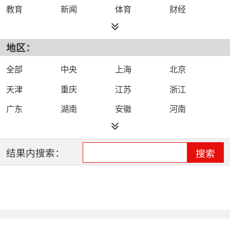
教育
新闻
体育
财经
综艺
政法
科技
经济
地区：
都市
公共
少儿
卡通
文化
文艺
娱乐
影视
全部
中央
上海
北京
电影
生活
电视剧
综合
天津
重庆
江苏
浙江
时尚
民生
IPTV智能电视
数字电视
广东
湖南
安徽
河南
哔哩哔哩（B
河北
湖北
四川
吉林
站）
辽宁
黑龙江
江西
福建
结果内搜索：
搜索
山西
海南
陕西
甘肃
贵州
宁夏
山东
云南
新疆
广西
西藏
内蒙古
全网络