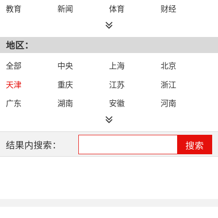
教育
新闻
体育
财经
综艺
政法
科技
经济
地区：
都市
公共
少儿
卡通
文化
文艺
娱乐
影视
全部
中央
上海
北京
电影
生活
电视剧
综合
天津
重庆
江苏
浙江
时尚
民生
IPTV智能电视
数字电视
广东
湖南
安徽
河南
哔哩哔哩（B
河北
湖北
四川
吉林
站）
辽宁
黑龙江
江西
福建
结果内搜索：
搜索
山西
海南
陕西
甘肃
贵州
宁夏
山东
云南
新疆
广西
西藏
内蒙古
全网络