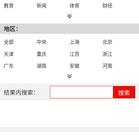
教育
新闻
体育
财经
综艺
政法
科技
经济
地区：
都市
公共
少儿
卡通
文化
文艺
娱乐
影视
全部
中央
上海
北京
电影
生活
电视剧
综合
天津
重庆
江苏
浙江
时尚
民生
IPTV智能电视
数字电视
广东
湖南
安徽
河南
哔哩哔哩（B
河北
湖北
四川
吉林
站）
辽宁
黑龙江
江西
福建
结果内搜索：
搜索
山西
海南
陕西
甘肃
贵州
宁夏
山东
云南
新疆
广西
西藏
内蒙古
全网络