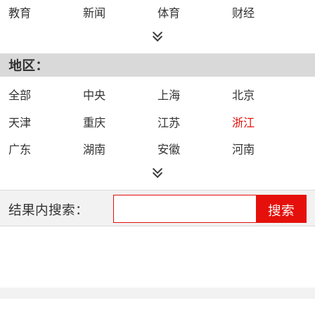
教育
新闻
体育
财经
综艺
政法
科技
经济
地区：
都市
公共
少儿
卡通
文化
文艺
娱乐
影视
全部
中央
上海
北京
电影
生活
电视剧
综合
天津
重庆
江苏
浙江
时尚
民生
IPTV智能电视
数字电视
广东
湖南
安徽
河南
哔哩哔哩（B
河北
湖北
四川
吉林
站）
辽宁
黑龙江
江西
福建
结果内搜索：
搜索
山西
海南
陕西
甘肃
贵州
宁夏
山东
云南
新疆
广西
西藏
内蒙古
全网络