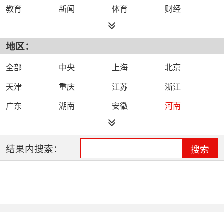
教育
新闻
体育
财经
综艺
政法
科技
经济
地区：
都市
公共
少儿
卡通
文化
文艺
娱乐
影视
全部
中央
上海
北京
电影
生活
电视剧
综合
天津
重庆
江苏
浙江
时尚
民生
IPTV智能电视
数字电视
广东
湖南
安徽
河南
哔哩哔哩（B
河北
湖北
四川
吉林
站）
辽宁
黑龙江
江西
福建
结果内搜索：
搜索
山西
海南
陕西
甘肃
贵州
宁夏
山东
云南
新疆
广西
西藏
内蒙古
全网络