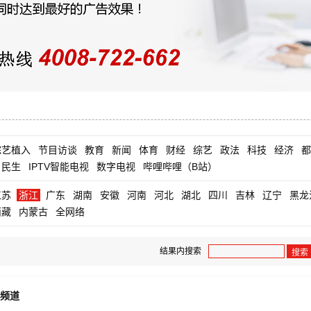
综艺植入
节目访谈
教育
新闻
体育
财经
综艺
政法
科技
经济
都
民生
IPTV智能电视
数字电视
哔哩哔哩（B站）
江苏
浙江
广东
湖南
安徽
河南
河北
湖北
四川
吉林
辽宁
黑龙
西藏
内蒙古
全网络
结果内搜索
搜索
频道