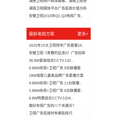
湖南卫视用户群体画像，湖南卫视受
众分...
湖南卫视媒体平台广告投放价值分析
（数...
安徽卫视2019年Q1-Q3电视广告...
最新电视方案
更多>
2025年15大卫视拜年广告套餐10...
安徽卫视《青春的征途2》广告招商
方案
36.8W套装组合CCTV-1/2/...
6.88W央视+卫视广告 9台联播套
18W母婴儿童类品牌广告套播方案
9.88W央视+卫视广告 11台联播...
5.88W央视+卫视广告 6台联播套...
6.8W特惠组合CCTV-1/2/4...
做好央视广告的八个关键点？
​卫视广告投放时有哪些技巧