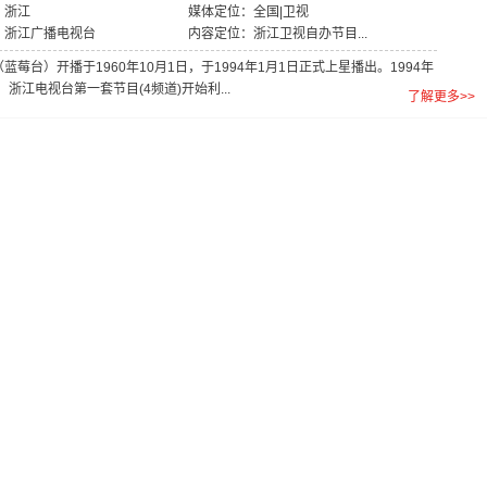
：浙江
媒体定位：全国|卫视
：浙江广播电视台
内容定位：浙江卫视自办节目...
蓝莓台）开播于1960年10月1日，于1994年1月1日正式上星播出。1994年
日，浙江电视台第一套节目(4频道)开始利...
了解更多>>