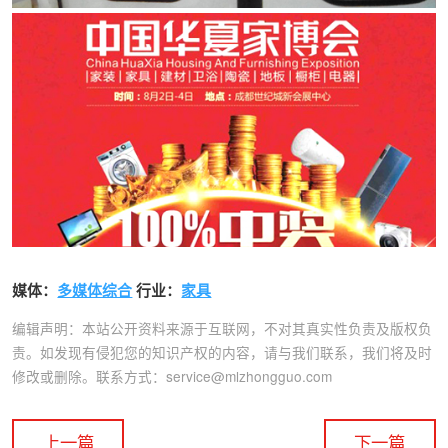
媒体：
多媒体综合
行业：
家具
编辑声明：本站公开资料来源于互联网，不对其真实性负责及版权负
责。如发现有侵犯您的知识产权的内容，请与我们联系，我们将及时
修改或删除。联系方式：service@mlzhongguo.com
上一篇
下一篇