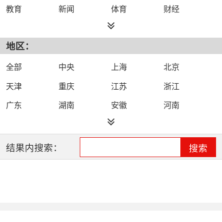
教育
新闻
体育
财经
综艺
政法
科技
经济
地区：
都市
公共
少儿
卡通
文化
文艺
娱乐
影视
全部
中央
上海
北京
电影
生活
电视剧
综合
天津
重庆
江苏
浙江
时尚
民生
IPTV智能电视
数字电视
广东
湖南
安徽
河南
哔哩哔哩（B
河北
湖北
四川
吉林
站）
辽宁
黑龙江
江西
福建
结果内搜索：
搜索
山西
海南
陕西
甘肃
贵州
宁夏
山东
云南
新疆
广西
西藏
内蒙古
全网络