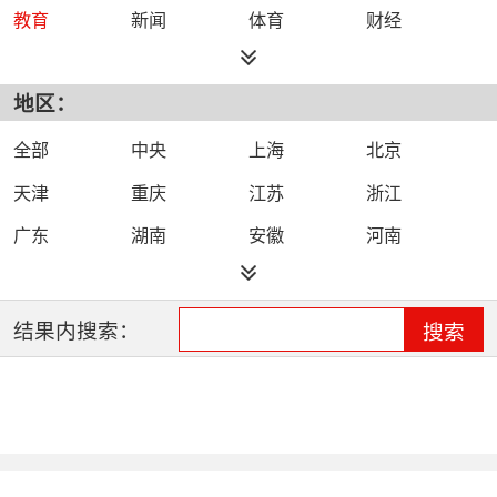
教育
新闻
体育
财经
综艺
政法
科技
经济
地区：
都市
公共
少儿
卡通
文化
文艺
娱乐
影视
全部
中央
上海
北京
电影
生活
电视剧
综合
天津
重庆
江苏
浙江
时尚
民生
IPTV智能电视
数字电视
广东
湖南
安徽
河南
哔哩哔哩（B
河北
湖北
四川
吉林
站）
辽宁
黑龙江
江西
福建
结果内搜索：
搜索
山西
海南
陕西
甘肃
贵州
宁夏
山东
云南
新疆
广西
西藏
内蒙古
全网络