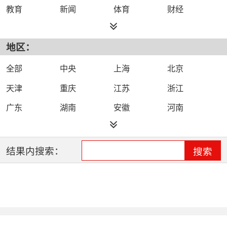
教育
新闻
体育
财经
综艺
政法
科技
经济
地区：
都市
公共
少儿
卡通
文化
文艺
娱乐
影视
全部
中央
上海
北京
电影
生活
电视剧
综合
天津
重庆
江苏
浙江
时尚
民生
IPTV智能电视
数字电视
广东
湖南
安徽
河南
哔哩哔哩（B
河北
湖北
四川
吉林
站）
辽宁
黑龙江
江西
福建
结果内搜索：
搜索
山西
海南
陕西
甘肃
贵州
宁夏
山东
云南
新疆
广西
西藏
内蒙古
全网络