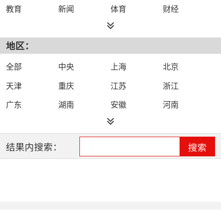
教育
新闻
体育
财经
综艺
政法
科技
经济
地区：
都市
公共
少儿
卡通
文化
文艺
娱乐
影视
全部
中央
上海
北京
电影
生活
电视剧
综合
天津
重庆
江苏
浙江
时尚
民生
IPTV智能电视
数字电视
广东
湖南
安徽
河南
哔哩哔哩（B
河北
湖北
四川
吉林
站）
辽宁
黑龙江
江西
福建
结果内搜索：
搜索
山西
海南
陕西
甘肃
贵州
宁夏
山东
云南
新疆
广西
西藏
内蒙古
全网络