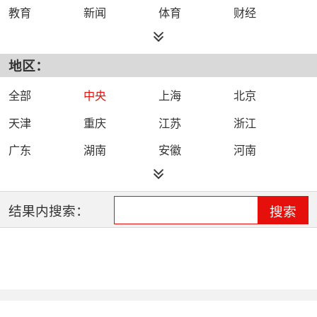
教育
新闻
体育
财经
综艺
政法
科技
经济
地区：
都市
公共
少儿
卡通
文化
文艺
娱乐
影视
全部
中央
上海
北京
电影
生活
电视剧
综合
天津
重庆
江苏
浙江
时尚
民生
IPTV智能电视
数字电视
广东
湖南
安徽
河南
哔哩哔哩（B
河北
湖北
四川
吉林
站）
辽宁
黑龙江
江西
福建
结果内搜索：
搜索
山西
海南
陕西
甘肃
贵州
宁夏
山东
云南
新疆
广西
西藏
内蒙古
全网络