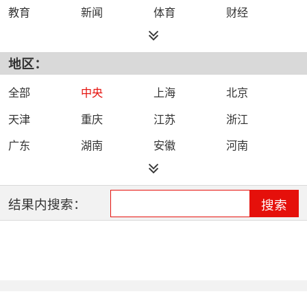
教育
新闻
体育
财经
综艺
政法
科技
经济
地区：
都市
公共
少儿
卡通
文化
文艺
娱乐
影视
全部
中央
上海
北京
电影
生活
电视剧
综合
天津
重庆
江苏
浙江
时尚
民生
IPTV智能电视
数字电视
广东
湖南
安徽
河南
哔哩哔哩（B
河北
湖北
四川
吉林
站）
辽宁
黑龙江
江西
福建
结果内搜索：
搜索
山西
海南
陕西
甘肃
贵州
宁夏
山东
云南
新疆
广西
西藏
内蒙古
全网络