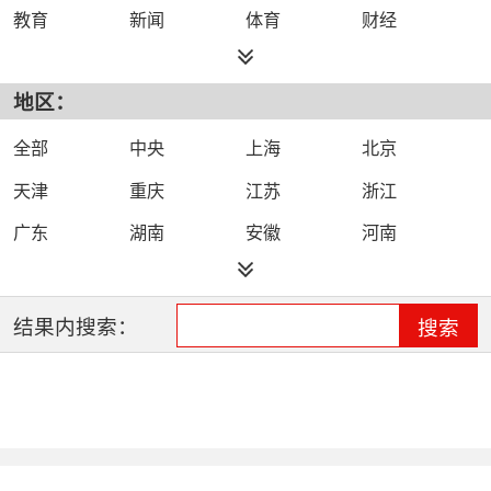
教育
新闻
体育
财经
综艺
政法
科技
经济
地区：
都市
公共
少儿
卡通
文化
文艺
娱乐
影视
全部
中央
上海
北京
电影
生活
电视剧
综合
天津
重庆
江苏
浙江
时尚
民生
IPTV智能电视
数字电视
广东
湖南
安徽
河南
哔哩哔哩（B
河北
湖北
四川
吉林
站）
辽宁
黑龙江
江西
福建
结果内搜索：
搜索
山西
海南
陕西
甘肃
贵州
宁夏
山东
云南
新疆
广西
西藏
内蒙古
全网络