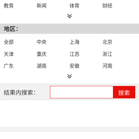
教育
新闻
体育
财经
综艺
政法
科技
经济
地区：
都市
公共
少儿
卡通
文化
文艺
娱乐
影视
全部
中央
上海
北京
电影
生活
电视剧
综合
天津
重庆
江苏
浙江
时尚
民生
IPTV智能电视
数字电视
广东
湖南
安徽
河南
哔哩哔哩（B
河北
湖北
四川
吉林
站）
辽宁
黑龙江
江西
福建
结果内搜索：
搜索
山西
海南
陕西
甘肃
贵州
宁夏
山东
云南
新疆
广西
西藏
内蒙古
全网络