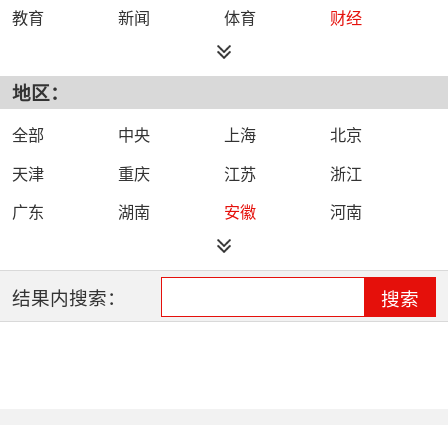
教育
新闻
体育
财经
综艺
政法
科技
经济
地区：
都市
公共
少儿
卡通
文化
文艺
娱乐
影视
全部
中央
上海
北京
电影
生活
电视剧
综合
天津
重庆
江苏
浙江
时尚
民生
IPTV智能电视
数字电视
广东
湖南
安徽
河南
哔哩哔哩（B
河北
湖北
四川
吉林
站）
辽宁
黑龙江
江西
福建
结果内搜索：
搜索
山西
海南
陕西
甘肃
贵州
宁夏
山东
云南
新疆
广西
西藏
内蒙古
全网络