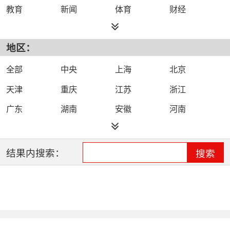
教育
新闻
体育
财经
综艺
政法
科技
经济
地区：
都市
公共
少儿
卡通
文化
文艺
娱乐
影视
全部
中央
上海
北京
电影
生活
电视剧
综合
天津
重庆
江苏
浙江
时尚
民生
IPTV智能电视
数字电视
广东
湖南
安徽
河南
哔哩哔哩（B
河北
湖北
四川
吉林
站）
辽宁
黑龙江
江西
福建
结果内搜索：
搜索
山西
海南
陕西
甘肃
贵州
宁夏
山东
云南
新疆
广西
西藏
内蒙古
全网络