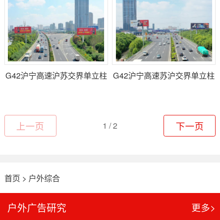
G42沪宁高速沪苏交界单立柱
G42沪宁高速苏沪交界单立柱
广告位（E172）
广告（E180）
上一页
1 / 2
下一页
首页
>
户外综合
户外广告研究
更多>