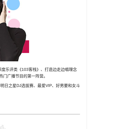
、深度乐评类《103客栈》、打造边走边唱理念
热门广播节目的第一阵营。
享：明日之星DJ选拔赛、最爱VIP、好男要和女斗