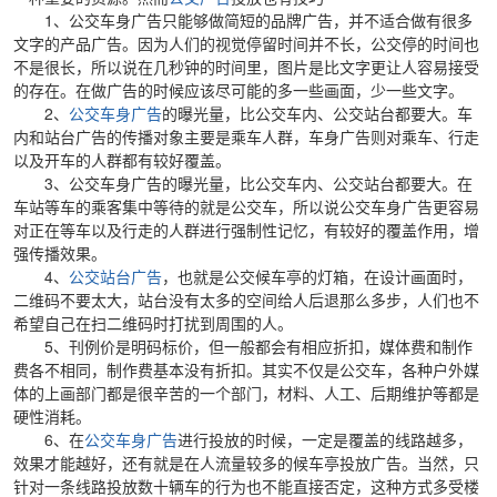
1、公交车身广告只能够做简短的品牌广告，并不适合做有很多
文字的产品广告。因为人们的视觉停留时间并不长，公交停的时间也
不是很长，所以说在几秒钟的时间里，图片是比文字更让人容易接受
的存在。在做广告的时候应该尽可能的多一些画面，少一些文字。
2、
公交车身广告
的曝光量，比公交车内、公交站台都要大。车
内和站台广告的传播对象主要是乘车人群，车身广告则对乘车、行走
以及开车的人群都有较好覆盖。
3、公交车身广告的曝光量，比公交车内、公交站台都要大。在
车站等车的乘客集中等待的就是公交车，所以说公交车身广告更容易
对正在等车以及行走的人群进行强制性记忆，有较好的覆盖作用，增
强传播效果。
4、
公交站台广告
，也就是公交候车亭的灯箱，在设计画面时，
二维码不要太大，站台没有太多的空间给人后退那么多步，人们也不
希望自己在扫二维码时打扰到周围的人。
5、刊例价是明码标价，但一般都会有相应折扣，媒体费和制作
费各不相同，制作费基本没有折扣。其实不仅是公交车，各种户外媒
体的上画部门都是很辛苦的一个部门，材料、人工、后期维护等都是
硬性消耗。
6、在
公交车身广告
进行投放的时候，一定是覆盖的线路越多，
效果才能越好，还有就是在人流量较多的候车亭投放广告。当然，只
针对一条线路投放数十辆车的行为也不能直接否定，这种方式多受楼