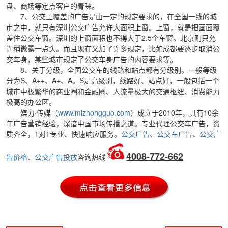
盘、商场等定点客户的青睐。
7、公交上覆盖的广告是由一定的规定要求的，在全国一线的城
市之中，就只有深圳公交广告允许大面积上窗。上窗，就是把画面覆
盖住公交车窗。深圳的上窗面积也不得大于2.5个车窗。北京则只允
许稍微露一点头。而且现在又加了许多规定，比如成都要逐步取消公
交车身，某些城市规定了公交车身广告的内容要求等。
8、关于分级，全国公交车的线路和站点都有分级别。一般等级
分为S、A++、A+、A。S是高级别，线路好、站点好，一般包括一个
城市中极繁华的商业圈和金融圈、人流量极大的交通枢纽、消费能力
极高的办公区。
媒力·传媒（
www.mlzhongguo.com
）成立于2010年，具有10余
年广告营销经验，深谙中国市场传播之道。专业代理公交车广告，资
质齐全，1对1专业、快速响应服务。
公交广告
、
公交车广告
、
公交广
4008-772-662
告价格
、
公交广告投放
咨询热线