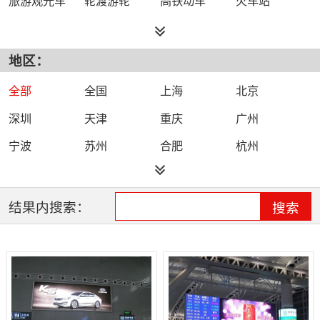
地区：
全部
全国
上海
北京
深圳
天津
重庆
广州
宁波
苏州
合肥
杭州
石家庄
南京
西安
结果内搜索：
搜索