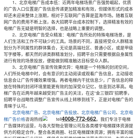
1、北京电梯广告成本低：
近两年电梯场景广告强势崛起，优质
的广告入口位置是广告信息传递更加精准和有效，但媒体形式的成本
却还未迎来整体上涨期，相对于互联网广告算是蓝海市场。随着互联
网广告的费用不断上涨，各大招聘平台成本控制下，选择精准有效的
电梯广告无疑是明智的选择，也是战略上重要的调整。
2、北京电梯广告受众精准：
电梯广告所处的特殊电梯场景，是
人们生活和工作不可缺少的工具。场景的不同，直接将受众人群精准
划分为不同属性的群体集合，无论是高端社区、普通小区，或是甲级
写字楼等，都天然的讲类群精准划分，招聘平台只需要根据自身属性
进行有效的场景投放，便能做到精准触达目标受众人群。
3、北京电梯广告宣传效果优异：
电梯是一个特殊的封闭空间，
人们所处电梯中时，会有意识的主动阅读或观看广告信息，主动接收
信息会让广告传播效果增强。再者电梯内干扰信息少，广告信息的释
放在特殊的封闭环境里能更有效的加深受众记忆，信息到达率高。
电
梯广告在近两年越来越受到广告主的关注，在
这“金三银四”招聘季，
招聘平台战略性调整广告宣传从线上转移到线下，正是对电梯广告的
青睐于认可。
北京电梯广告
、
北京电梯广告投放
、
北京电梯广告公司
、
北京电
4008-772-662
梯广告价格
咨询热线
。
我们专注于电梯
广告媒体的运营，与各大型物业管理公司及各类楼宇电梯媒体资源提
供方的稳定合作，整合各类商圈、社区电梯媒体资源；拥有丰富的城