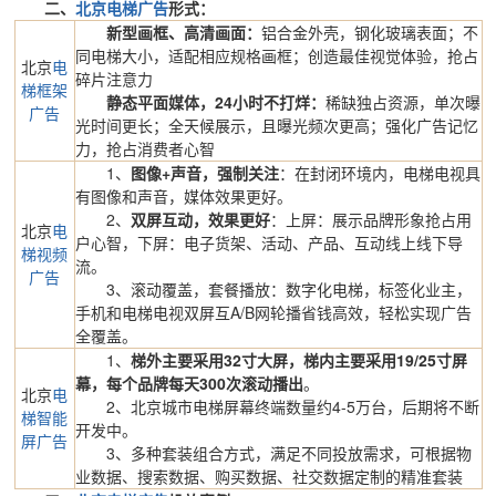
二、
北京电梯广告
形式：
新型画框、高清画面：
铝合金外壳，钢化玻璃表面；不
同电梯大小，适配相应规格画框；创造最佳视觉体验，抢占
北京
电
碎片注意力
梯框架
静态平面媒体，24小时不打烊：
稀缺独占资源，单次曝
广告
光时间更长；全天候展示，且曝光频次更高；强化广告记忆
力，抢占消费者心智
1、
图像+声音，强制关注
：在封闭环境内，电梯电视具
有图像和声音，媒体效果更好。
2、
双屏互动，效果更好
：上屏：展示品牌形象抢占用
北京
电
户心智，下屏：电子货架、活动、产品、互动线上线下导
梯视频
流。
广告
3、滚动覆盖，套餐播放：数字化电梯，标签化业主，
手机和电梯电视双屏互A/B网轮播省钱高效，轻松实现广告
全覆盖。
1、
梯外主要采用32寸大屏，梯内主要采用19/25寸屏
幕，每个品牌每天300次滚动播出
。
北京
电
2、北京城市电梯屏幕终端数量约4-5万台，后期将不断
梯智能
开发中。
屏广告
3、多种套装组合方式，满足不同投放需求，可根据物
业数据、搜索数据、购买数据、社交数据定制的精准套装