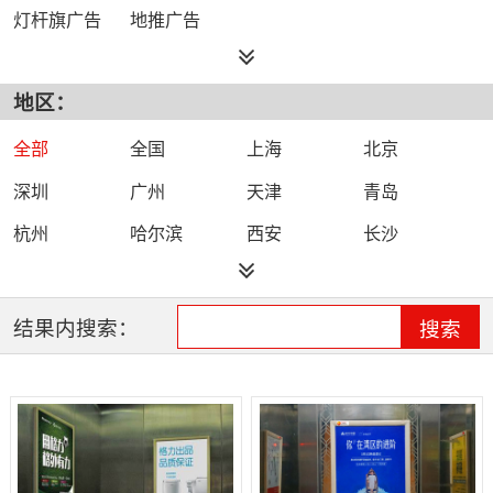
灯杆旗广告
地推广告
地区：
全部
全国
上海
北京
深圳
广州
天津
青岛
杭州
哈尔滨
西安
长沙
郑州
福州
济南
厦门
合肥
成都
杭州
武汉
结果内搜索：
搜索
苏州
南京
石家庄
台州
重庆