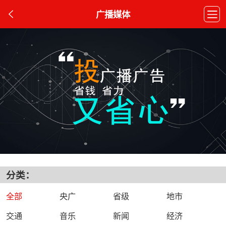
广播媒体
分类：
全部
央广
省级
地市
交通
音乐
新闻
经济