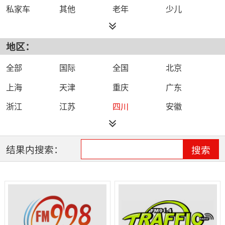
私家车
其他
老年
少儿
都市
综合
旅游
小说
地区：
外语
文艺
故事
体育
农村
戏曲
娱乐
城市
全部
国际
全国
北京
健康
生活
上海
天津
重庆
广东
浙江
江苏
四川
安徽
福建
海南
河北
河南
黑龙江
湖北
湖南
吉林
结果内搜索：
搜索
江西
辽宁
山东
山西
陕西
云南
新疆
青海
宁夏
内蒙古
贵州
广西
甘肃